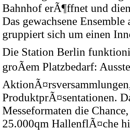
Bahnhof erÃ¶ffnet und dient
Das gewachsene Ensemble a
gruppiert sich um einen Inn
Die Station Berlin funktion
groÃem Platzbedarf: Ausste
AktionÃ¤rsversammlungen,
ProduktprÃ¤sentationen. Da
Messeformaten die Chance,
25.000qm HallenflÃ¤che h