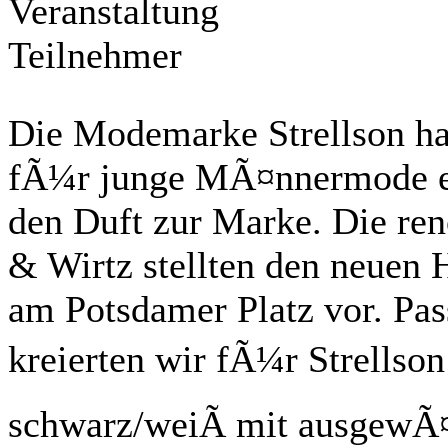
Veranstaltung
Teilnehmer
Die Modemarke Strellson ha
fÃ¼r junge MÃ¤nnermode eta
den Duft zur Marke. Die r
& Wirtz stellten den neuen H
am Potsdamer Platz vor. Pa
kreierten wir fÃ¼r Strellson
schwarz/weiÃ mit ausgewÃ¤