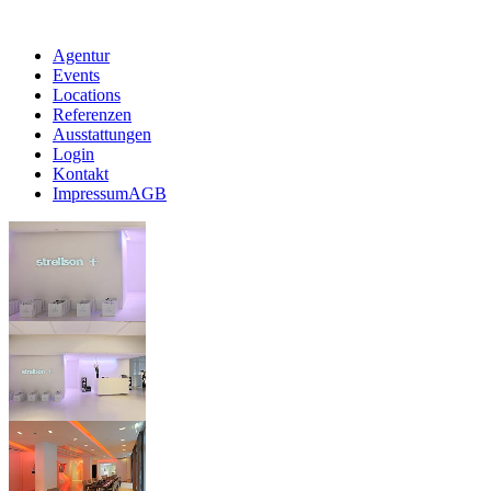
Agentur
Events
Locations
Referenzen
Ausstattungen
Login
Kontakt
Impressum
AGB