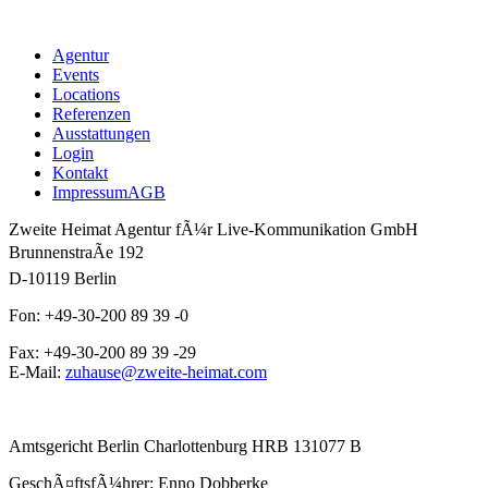
Agentur
Events
Locations
Referenzen
Ausstattungen
Login
Kontakt
Impressum
AGB
Zweite Heimat Agentur fÃ¼r Live-Kommunikation GmbH
BrunnenstraÃe 192
D-10119 Berlin
Fon: +49-30-200 89 39 -0
Fax: +49-30-200 89 39 -29
E-Mail:
zuhause@zweite-heimat.com
Amtsgericht Berlin Charlottenburg HRB 131077 B
GeschÃ¤ftsfÃ¼hrer: Enno Dobberke