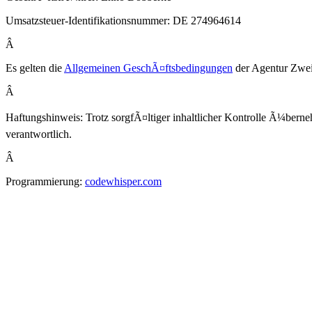
Umsatzsteuer-Identifikationsnummer: DE 274964614
Â
Es gelten die
Allgemeinen GeschÃ¤ftsbedingungen
der Agentur Zweit
Â
Haftungshinweis: Trotz sorgfÃ¤ltiger inhaltlicher Kontrolle Ã¼berneh
verantwortlich.
Â
Programmierung:
codewhisper.com